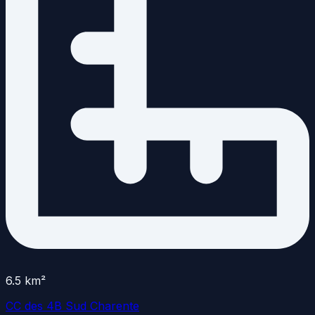
6.5
km²
CC des 4B Sud Charente