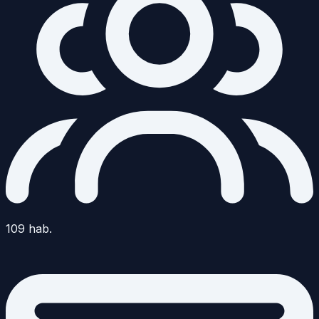
109
hab.