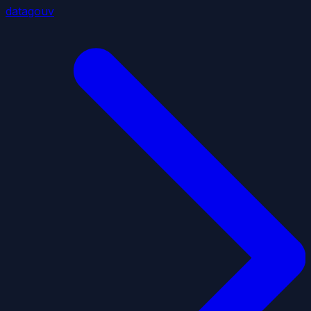
datagouv