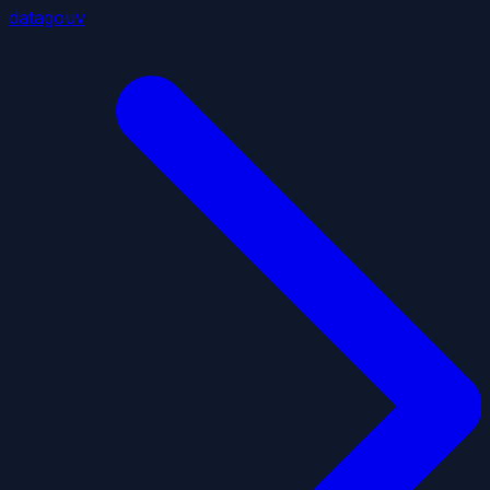
datagouv