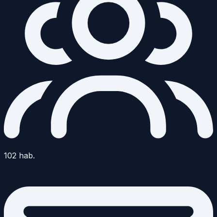
102
hab.