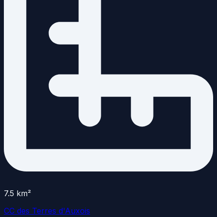
7.5
km²
CC des Terres d'Auxois