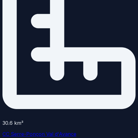
30.6
km²
CC Serre-Ponçon Val d'Avance