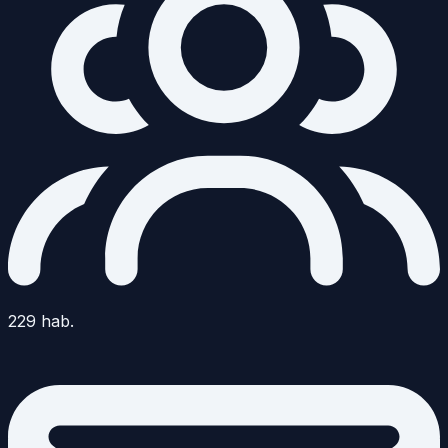
229
hab.