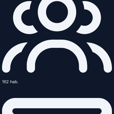
162
hab.