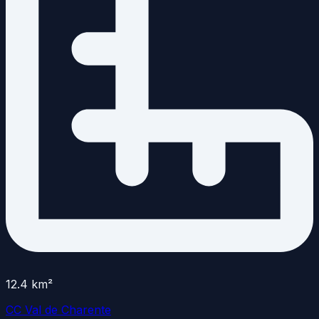
12.4
km²
CC Val de Charente