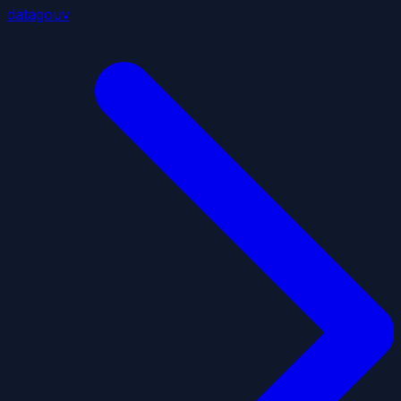
datagouv