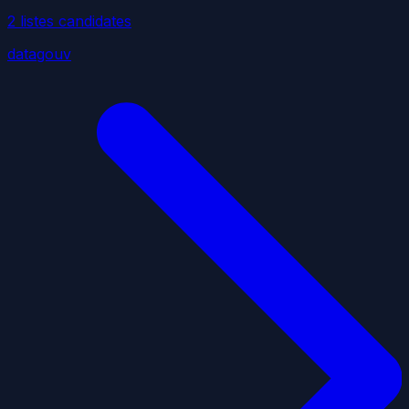
2
liste
s
candidate
s
datagouv