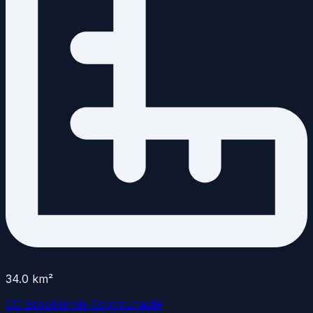
34.0
km²
CC Brocéliande Communauté