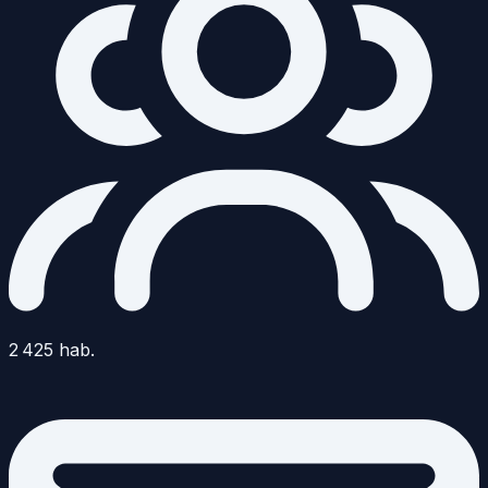
2 425
hab.