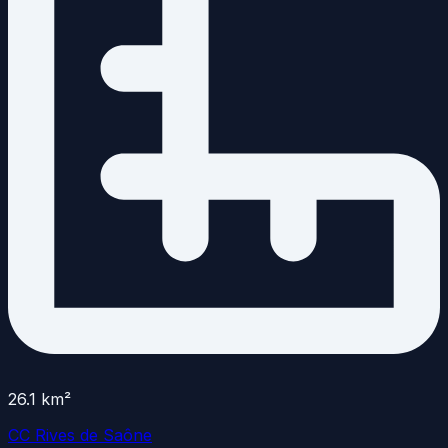
26.1
km²
CC Rives de Saône