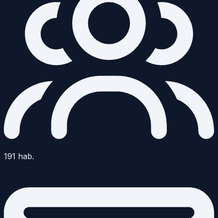
191
hab.