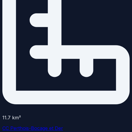
11.7
km²
CC Perthois-Bocage et Der