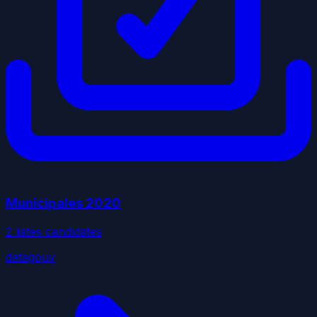
Municipales
2020
2
liste
s
candidate
s
datagouv