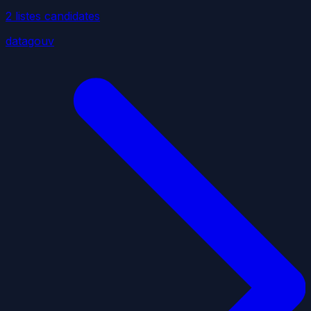
2
liste
s
candidate
s
datagouv