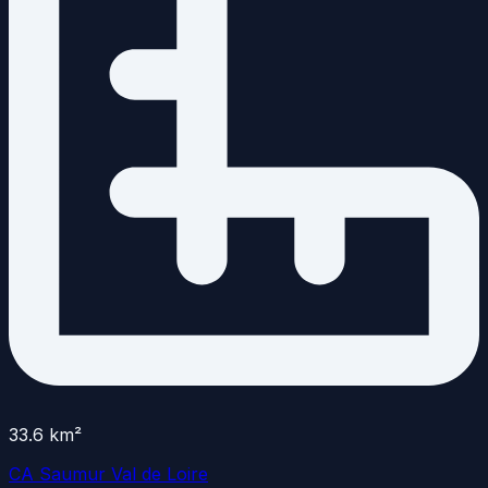
33.6
km²
CA Saumur Val de Loire