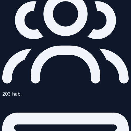
203
hab.