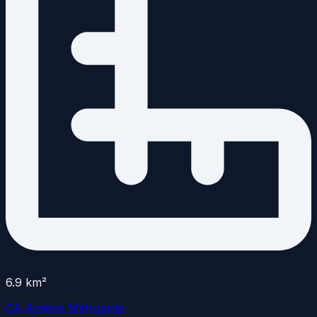
6.9
km²
CA Amiens Métropole