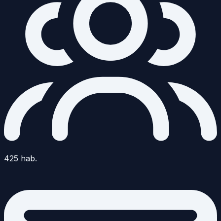
425
hab.