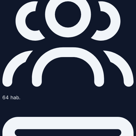
64
hab.