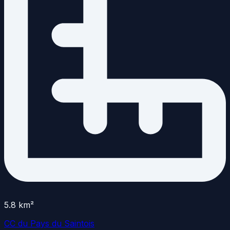
5.8
km²
CC du Pays du Saintois