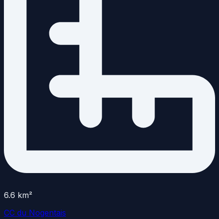
6.6
km²
CC du Nogentais