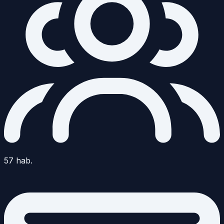
57
hab.