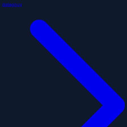
datagouv