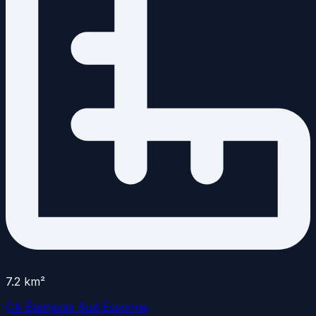
7.2
km²
CA Étampois Sud Essonne