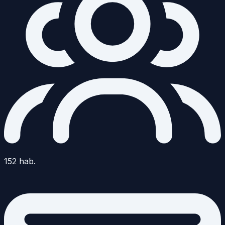
152
hab.