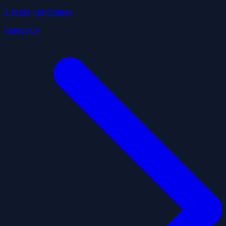
2
liste
s
candidate
s
datagouv