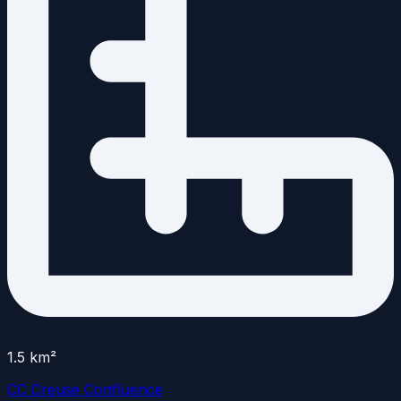
1.5
km²
CC Creuse Confluence