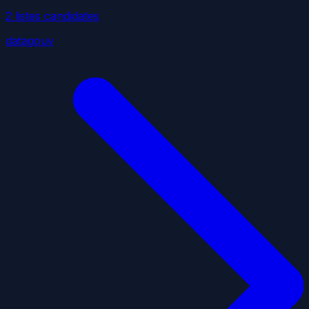
2
liste
s
candidate
s
datagouv