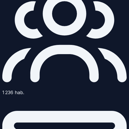
1 236
hab.