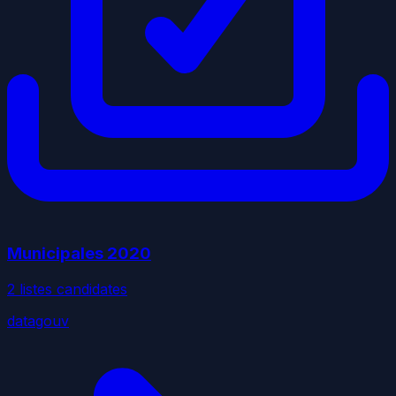
Municipales
2020
2
liste
s
candidate
s
datagouv