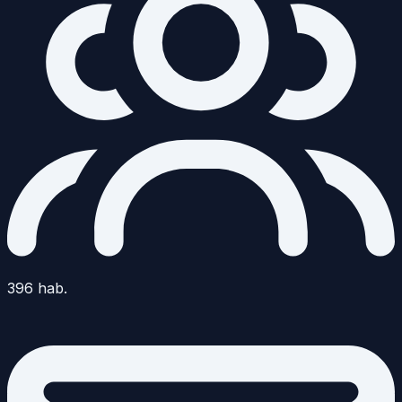
396
hab.