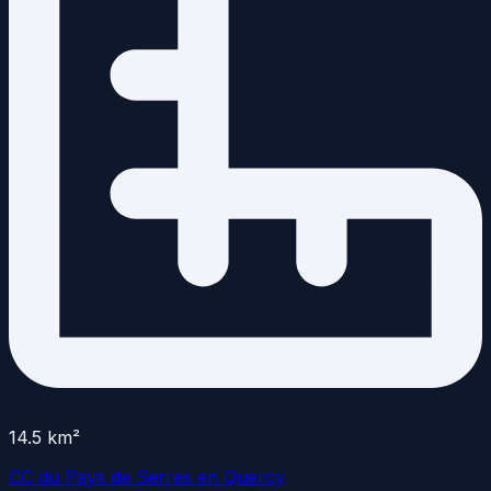
14.5
km²
CC du Pays de Serres en Quercy