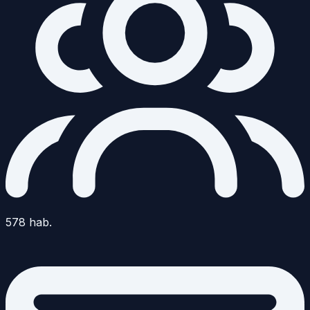
578
hab.