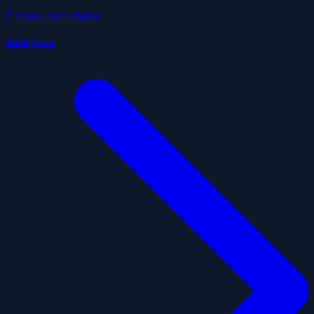
2
liste
s
candidate
s
datagouv