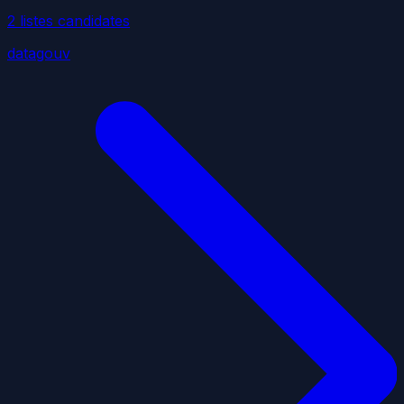
2
liste
s
candidate
s
datagouv