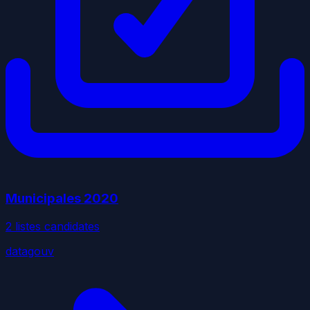
Municipales
2020
2
liste
s
candidate
s
datagouv