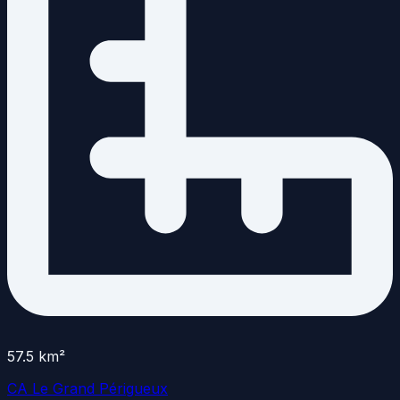
57.5
km²
CA Le Grand Périgueux