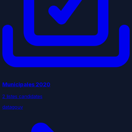
Municipales
2020
2
liste
s
candidate
s
datagouv