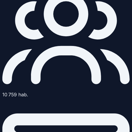
10 759
hab.