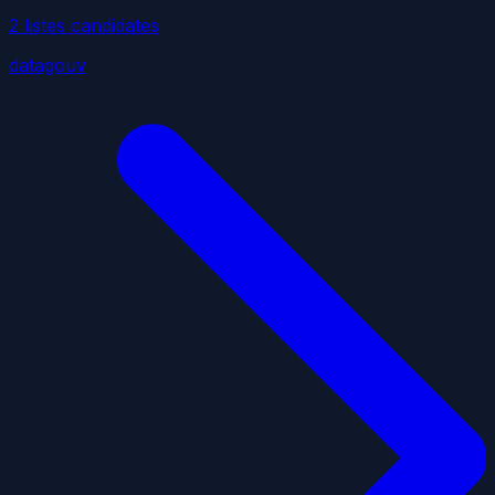
2
liste
s
candidate
s
datagouv