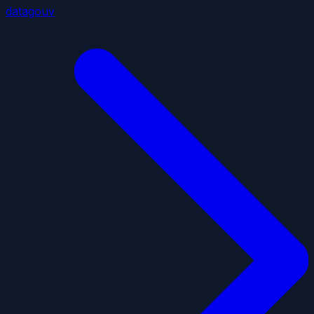
datagouv