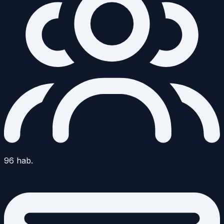
96
hab.