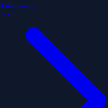
2
liste
s
candidate
s
datagouv