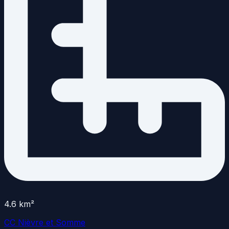
4.6
km²
CC Nièvre et Somme