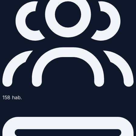
158
hab.