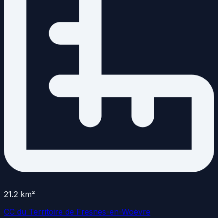
21.2
km²
CC du Territoire de Fresnes-en-Woëvre