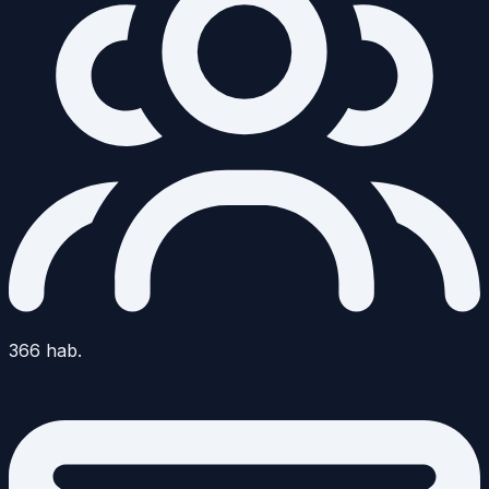
366
hab.