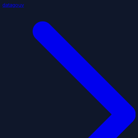
datagouv