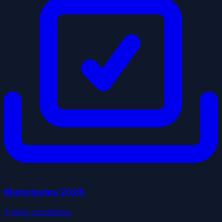
Municipales
2026
2
liste
s
candidate
s