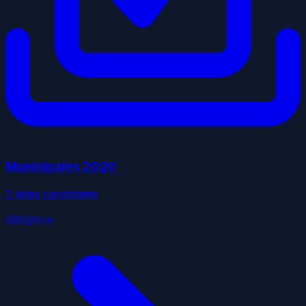
Municipales
2020
2
liste
s
candidate
s
datagouv