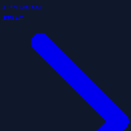
2
liste
s
candidate
s
datagouv