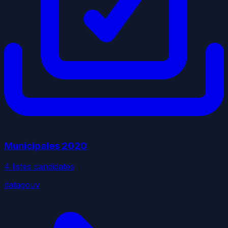
Municipales
2020
4
liste
s
candidate
s
datagouv