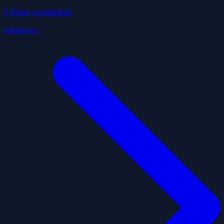
2
liste
s
candidate
s
datagouv