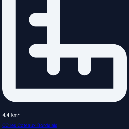
4.4
km²
CC les Coteaux Bordelais