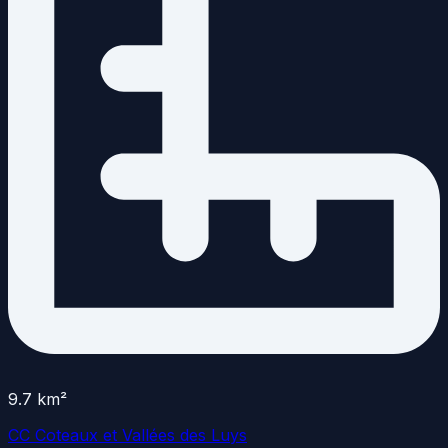
9.7
km²
CC Coteaux et Vallées des Luys