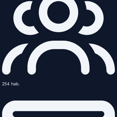
254
hab.