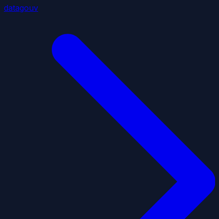
datagouv