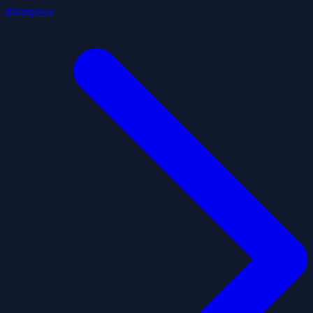
datagouv