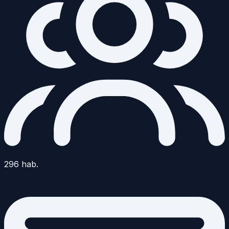
296
hab.