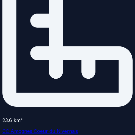
23.6
km²
CC Amognes Coeur du Nivernais