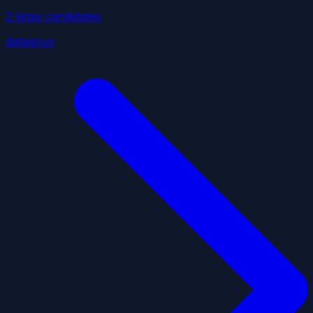
2
liste
s
candidate
s
datagouv