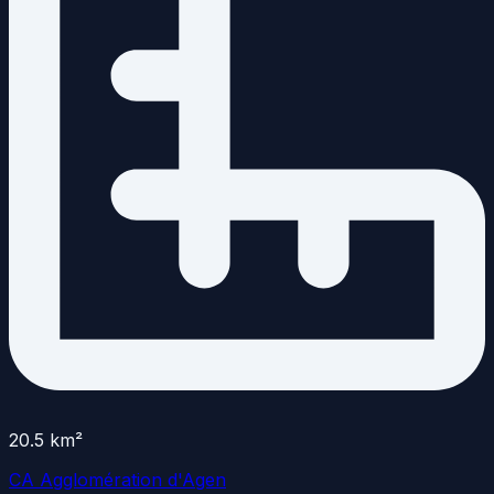
20.5
km²
CA Agglomération d'Agen