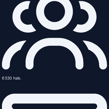
6 530
hab.