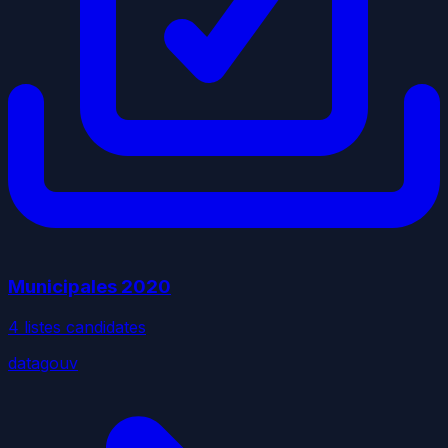
Municipales
2020
4
liste
s
candidate
s
datagouv