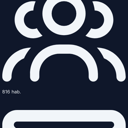
816
hab.