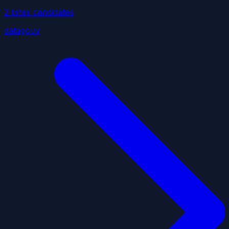
2
liste
s
candidate
s
datagouv