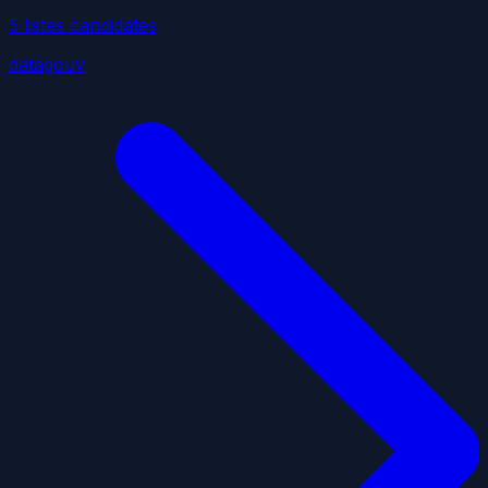
5
liste
s
candidate
s
datagouv