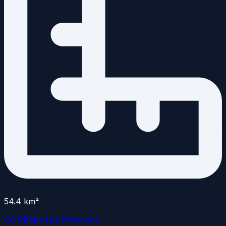
54.4
km²
CC Rhône Lez Provence