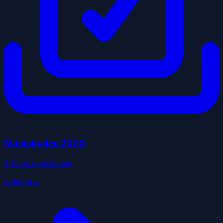
Municipales
2020
3
liste
s
candidate
s
datagouv