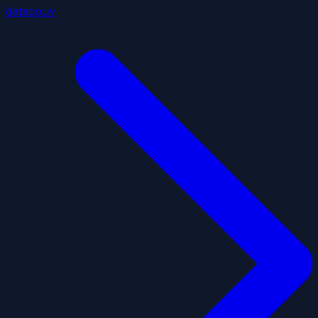
datagouv