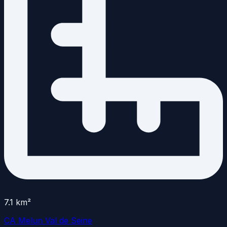
7.1
km²
CA Melun Val de Seine