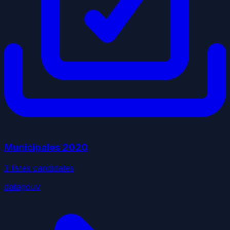
Municipales
2020
3
liste
s
candidate
s
datagouv