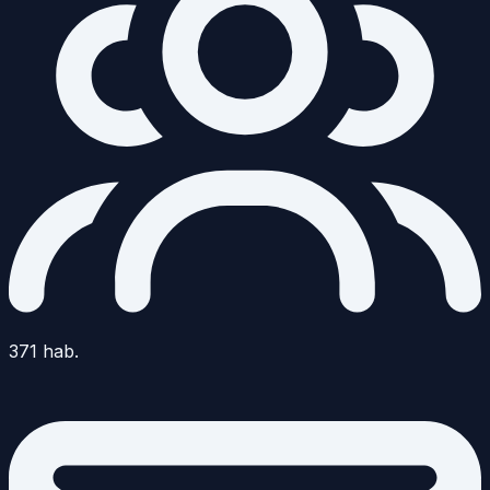
371
hab.