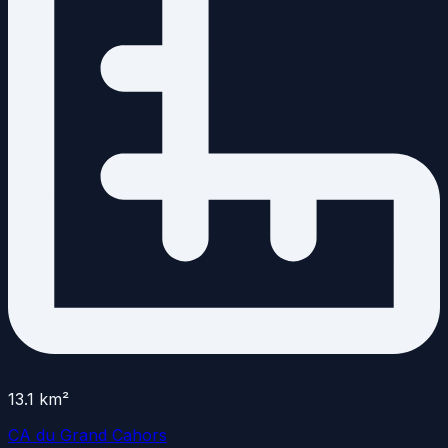
13.1
km²
CA du Grand Cahors