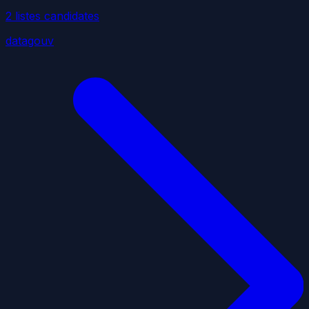
2
liste
s
candidate
s
datagouv