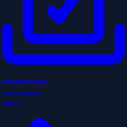
Municipales
2020
2
liste
s
candidate
s
datagouv