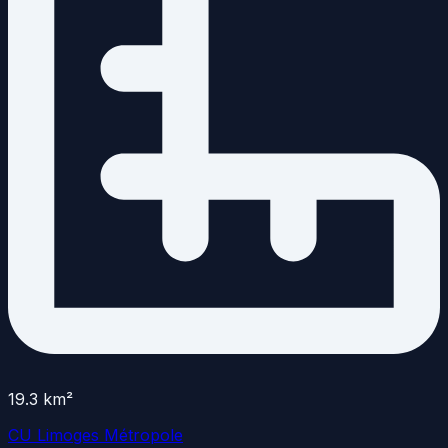
19.3
km²
CU Limoges Métropole