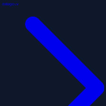
datagouv