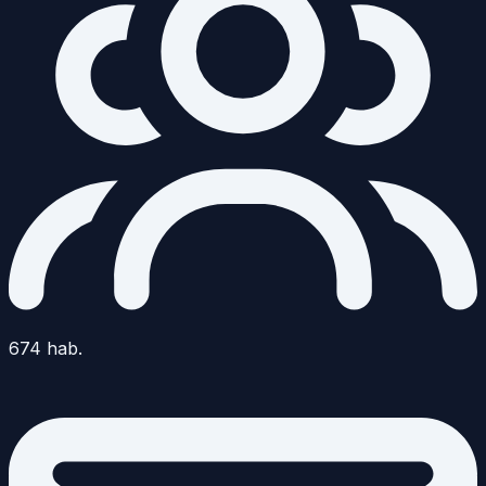
674
hab.