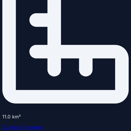
11.0
km²
CC de la Tenarèze