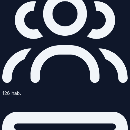
126
hab.