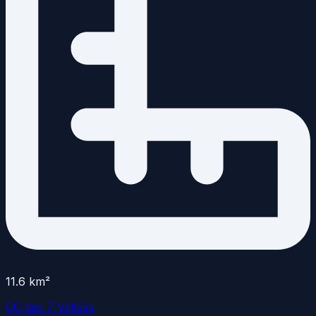
11.6
km²
CC des 7 Vallées