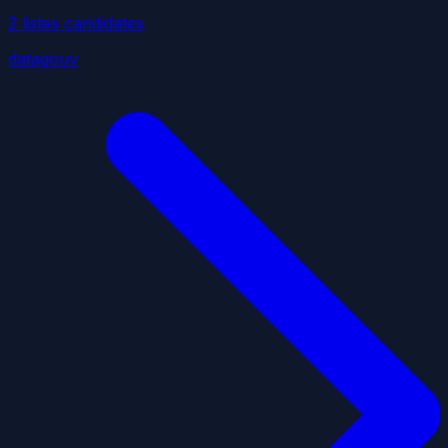
2
liste
s
candidate
s
datagouv