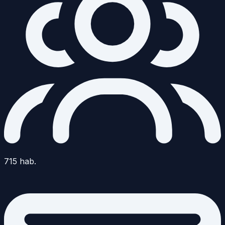
715
hab.