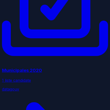
Municipales
2020
1
liste
candidate
datagouv