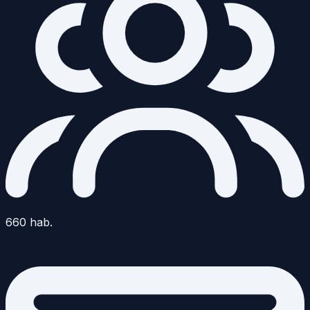
660
hab.