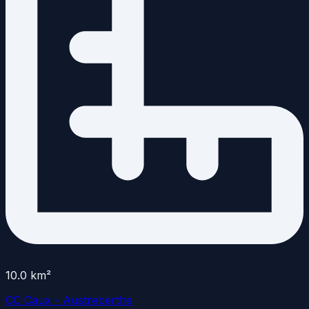
10.0
km²
CC Caux - Austreberthe