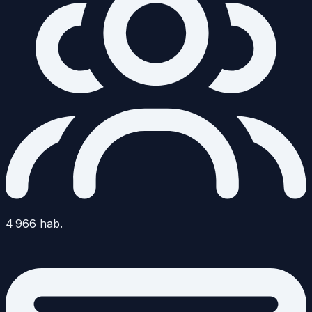
4 966
hab.