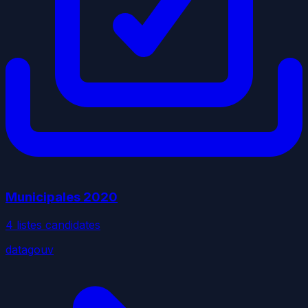
Municipales
2020
4
liste
s
candidate
s
datagouv