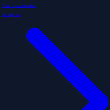
3
liste
s
candidate
s
datagouv