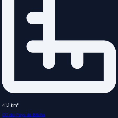
41.1
km²
CC du Pays de Bitche