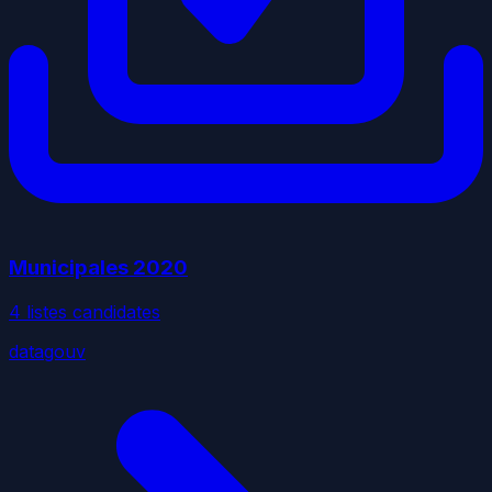
Municipales
2020
4
liste
s
candidate
s
datagouv