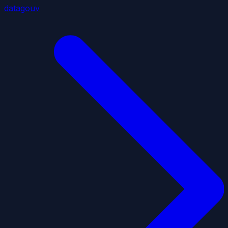
datagouv