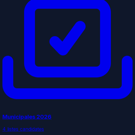
Municipales
2026
4
liste
s
candidate
s